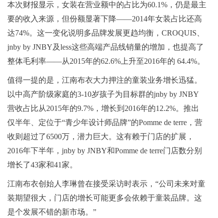
本次财报显示，女装在营业额中的占比为60.1%，仍是最主
要的收入来源，但份额显著下降——2014年女装占比还高
达74%。这一变化说明多品牌发展更趋均衡，CROQUIS、
jnby by JNBY及less这些高端产品线销量的增加，也提高了
整体毛利率——从2015年的62.6%上升至2016年的 64.4%。
值得一提的是，江南布衣大力押注的童装业务增长迅猛。
以中高产阶级家庭的3-10岁孩子为目标群的jnby by JNBY
营收占比从2015年的9.7%，增长到2016年的12.2%。推出
仅半年、定位于“青少年设计师品牌”的Pomme de terre，营
收则超过了6500万，潜力巨大。这有赖于门店的扩展，
2016年下半年，jnby by JNBY和Pomme de terre门店数分别
增长了43家和41家。
江南布衣创始人李琳曾在接受采访时表示，“公司未来对童
装期望很大，门店的增长可能更多会依赖于童装品牌。这
是个发展不错的新市场。”