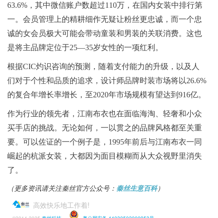
63.6%，其中微信账户数超过110万，在国内女装中排行第
一。会员管理上的精耕细作无疑让粉丝更忠诚，而一个忠
诚的女会员极大可能会带动童装和男装的关联消费。这也
是将主品牌定位于25—35岁女性的一项红利。
根据CIC灼识咨询的预测，随着支付能力的升级，以及人
们对于个性和品质的追求，设计师品牌时装市场将以26.6%
的复合年增长率增长，至2020年市场规模有望达到916亿。
作为行业的领先者，江南布衣也在面临海淘、轻奢和小众
买手店的挑战。无论如何，一以贯之的品牌风格都至关重
要。可以佐证的一个例子是，1995年前后与江南布衣一同
崛起的杭派女装，大都因为面目模糊而从大众视野里消失
了。
（更多资讯请关注秦丝官方公众号：
秦丝生意百科
）
高效快乐地工作着!